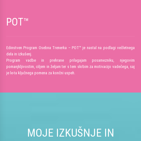
POT™
Edinstven Program Osebna Trenerka – POT™ je nastal na podlagi večletnega
dela in izkušenj.
Program vadbe in prehrane prilagajam posamezniku, njegovim
pomanjkljivostim, ciljem in željam ter s tem skrbim za motivacijo vadečega, saj
je le-ta ključnega pomena za končni uspeh.
MOJE IZKUŠNJE IN