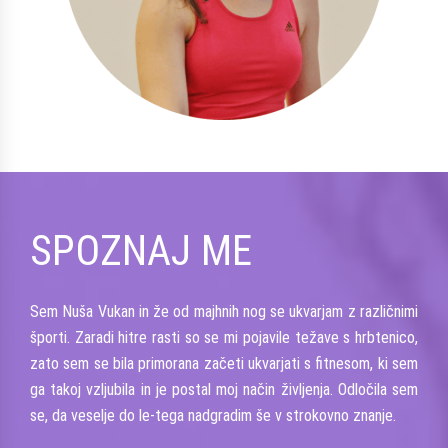
SPOZNAJ ME
Sem Nuša Vukan in že od majhnih nog se ukvarjam z različnimi
športi. Zaradi hitre rasti so se mi pojavile težave s hrbtenico,
zato sem se bila primorana začeti ukvarjati s fitnesom, ki sem
ga takoj vzljubila in je postal moj način življenja. Odločila sem
se, da veselje do le-tega nadgradim še v strokovno znanje.