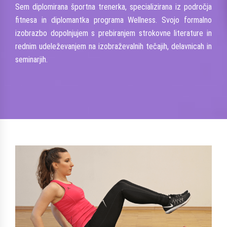
Sem diplomirana športna
trenerka
, specializirana iz področja
fitnesa in diplomantka programa Wellness. Svojo formalno
izobrazbo dopolnjujem s prebiranjem strokovne literature in
rednim udeleževanjem na izobraževalnih tečajih, delavnicah in
seminarjih.