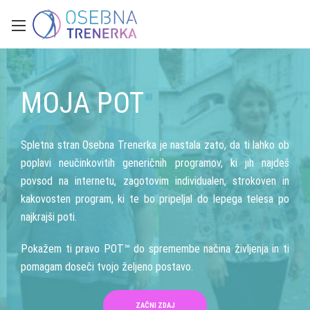
MOJA POT
Spletna stran Osebna Trenerka je nastala zato, da ti lahko ob
poplavi neučinkovitih generičnih programov, ki jih najdeš
povsod na internetu, zagotovim individualen, strokoven in
kakovosten program, ki te bo pripeljal do lepega telesa po
najkrajši poti.
Pokažem ti pravo POT™ do spremembe načina življenja in ti
pomagam doseči tvojo željeno postavo.
ZAČNI ZDAJ