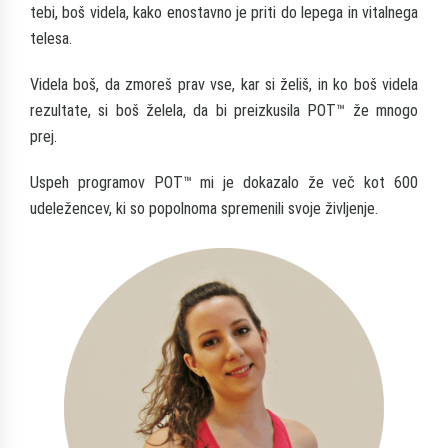
tebi, boš videla, kako enostavno je priti do lepega in vitalnega
telesa.
Videla boš, da zmoreš prav vse, kar si želiš, in ko boš videla
rezultate, si boš želela, da bi preizkusila POT™ že mnogo
prej.
Uspeh programov POT™ mi je dokazalo že več kot 600
udeležencev, ki so popolnoma spremenili svoje življenje.