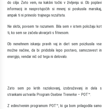
do cilja. Zato vem, na kakšni točki v življenju si. Ob poplavi
informacij in nasprotujočih si mnenj si poskusila marsikaj,
ampak ti ni prineslo trajnega rezultata.
Ne skrbi, povsem te razumem. Bila sem v istem položaju kot
ti, ko sem se začela ukvarjati s fitnesom.
Ob nenehnem iskanju pravih vaj in diet sem poizkusila vse
možne načine, da bi pridobila lepo postavo, samozavest in
energijo, vendar nič od tega ni delovalo.
Zato sem po letih raziskovanj, izobraževanj in dela s
strankami ustvarila Program Osebne Trenerke – POT™.
Z edinstvenim programom POT™, ki ga bom prilagodila samo