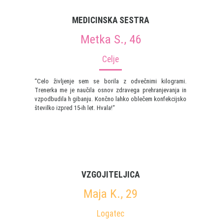
MEDICINSKA SESTRA
Metka S., 46
Celje
“Celo življenje sem se borila z odvečnimi kilogrami.
Trenerka me je naučila osnov zdravega prehranjevanja in
vzpodbudila h gibanju. Končno lahko oblečem konfekcijsko
številko izpred 15-ih let. Hvala!“
VZGOJITELJICA
Maja K., 29
Logatec