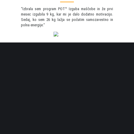
“Izbrala sem program POT™ Izguba maščobe in že prvi
mesec izgubila 9 kg, kar mi je dalo dodatno motivacijo.
Sedaj, ko sem 26 kg lažja se počutim samozavestno in
polna energije.“
100% Garancija na rezultat
ODLOČI SE
Vsaka pot k uspehu se začne s prvim korakom in z
odločitvijo, da bomo prišli do cilja.
VZTRAJAJ
Videla boš, da zmoreš prav vse, kar si želiš in ko boš
videla rezultate, si boš želela, da bi začela že prej.