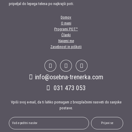
pripeljal do lepega telesa po najkrajši poti.
Domov
O meni
Programi POT™
Članki
Najemi me
Zasebnost in piškoti
info@osebna-trenerka.com
031 473 053
Vpiši svoj e-mail, da ti lahko pomagam z brezplačnimi nasveti do sanjske
postave.