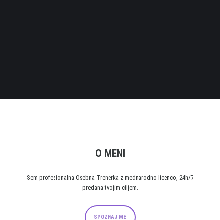
SPREMENI
Stopi na pravo POT™ in že v nekaj tednih izboljšaj
svoje počutje za 110%.
O MENI
Sem profesionalna Osebna Trenerka z mednarodno licenco, 24h/7
predana tvojim ciljem.
SPOZNAJ ME