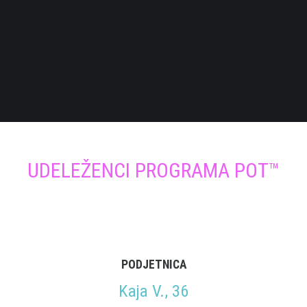
Prenehaj odlašati in se mi pridruži. Skupaj bova spremenila tvoje živjenje na
bolje.
Tvoji cilji so veliko bližje in lažje dosegljivi, kot pa si trenutno misliš.
ZAČNI ZDAJ
UDELEŽENCI PROGRAMA POT™
PODJETNICA
Kaja V., 36