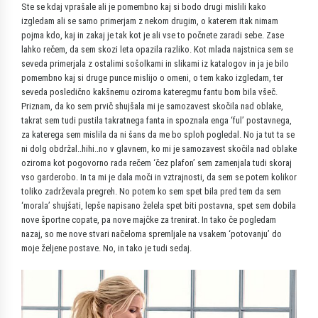
Ste se kdaj vprašale ali je pomembno kaj si bodo drugi mislili kako
izgledam ali se samo primerjam z nekom drugim, o katerem itak nimam
pojma kdo, kaj in zakaj je tak kot je ali vse to počnete zaradi sebe. Zase
lahko rečem, da sem skozi leta opazila razliko. Kot mlada najstnica sem se
seveda primerjala z ostalimi sošolkami in slikami iz katalogov in ja je bilo
pomembno kaj si druge punce mislijo o omeni, o tem kako izgledam, ter
seveda posledično kakšnemu oziroma kateregmu fantu bom bila všeč.
Priznam, da ko sem prvič shujšala mi je samozavest skočila nad oblake,
takrat sem tudi pustila takratnega fanta in spoznala enga ‘ful’ postavnega,
za katerega sem mislila da ni šans da me bo sploh pogledal. No ja tut ta se
ni dolg obdržal..hihi..no v glavnem, ko mi je samozavest skočila nad oblake
oziroma kot pogovorno rada rečem ‘čez plafon’ sem zamenjala tudi skoraj
vso garderobo. In ta mi je dala moči in vztrajnosti, da sem se potem kolikor
toliko zadrževala pregreh. No potem ko sem spet bila pred tem da sem
‘morala’ shujšati, lepše napisano želela spet biti postavna, spet sem dobila
nove športne copate, pa nove majčke za trenirat. In tako če pogledam
nazaj, so me nove stvari načeloma spremljale na vsakem ‘potovanju’ do
moje željene postave. No, in tako je tudi sedaj.