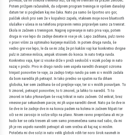
povedal, da mi osebna trenerka teži, da naj ne treniram na prazen želodec.
Potem prižgem računalnik, da odprem program treninga in vpišem današnji
datum ter si pogledam kaj me čaka. Nato pa samo še športno uro gor,
pašček okoli prsi sem že v kopalnici zapela, vtaknem moje nove bluetooth
slušalke v ušesa in na telefonu pripravim remix pripravljen samo za trenirat.
Ekola in začnem s treningom. Najprej ogrevanje in nato prva vaja, potem
druga in vse lepo do zadnje desete in vse je ok. Lepo zadihana, pulz ravno
v pravi višini za optimalno kurjenje maščob. In potem druga runda, še
vedno gre vse lepo, le da se mi zdaj že pri kakšni vaji kar konkretno dvigne
pulz in zatrese mišica, ampak stisnem do konca. In nato tretja runda.
Konkretno vaja, kjer iz visoke drže v preži seskočiš v nizek počep in nato
nazaj v prežo. Prvo in drugo rundo sem uspela narediti dvanajst oziroma
trinjast ponovitev te vaje, za zadnjo tretjo rundo pa sem si v mislih zadala
da bom naredila jih petnajst. In tako predno se sputim na tla diham
globoka, ker sem zadihana še od prejšnje vaje, ter si v mislih ponavljam. To
ti zmoreš, petnajst ponovitev, to ti zmoreš, ja lahko to narediš. Ti to
zmoreš in tako p9onavljam še vsaj trikrat in nato začnem. Od enkrat, brez
vmesne par sekundnem pavze, mi jih uspe narediti devet. Nato pa še dve in
še dve in še zadnje dve in na koncu padem na kolena in začnem hlipati ter
oči se mi zarosijo in solze silijo na plano. Nisem ravno prepričana ali mi je
hudo ker se cela tresem ali sem samo presenečena sama nad sabo, da mi
jih je res uspelo narediti petnajst ali sem srečna ali kaj naj si mislim.
Potečeta mi dve solzi in nato velik globok vdih ter noro širok nasmeh in