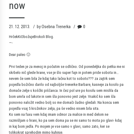
now
21. 12. 2013.
by Osebna Trenerka
0
HrčekKiObožujeBrokoli
Blog.
—-
Dear paleo 🙂
Prvi teden je za menoj in počutim se odlično. Od ponedeljka do petka me ni
skrbelo nič glede hrane, vse je šlo super fajn in potem pride sobota in…
nevem če sem bila že kdaj tako lačna kot to soboto??? za zajtrk sem
pojedla božično darilo od najboljše trenerke Barbare, kasneje za kosilo pa
domače zelje s koščki piščanca. In čez pol ure po kosilu sem mislila da
bom umrla od lakote in sem šla ponovno jest zelje. Vsakič ko sem šla
ponovno naložit vedno bolj so me domači čudno gledali. Na koncu sem
pojedla vsaj 5 krožnikov zelja, pa še vedno nisem bila sita.
Ko sem na faxu vem kdaj imam odmor za malice in med delom ne
razmišljam o hrani, ko pa sem doma pa se mi samo to mota po glavi- kdaj
in kaj bom jedla. Po mojem je vse samo v glavi, samo zato, ker se
tolikokrat sprehodim mimo kuhinje.