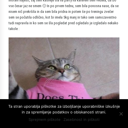
moram najesti, saj sem kasneje šla na party na katerem sem vedela, da bo
vse česar jaz ne smem 🙂 In po prvem tednu, sem bila ponosna nase, da se
nisem nič prekršila in da sem bila pridna in potem še po treningu zvečer
sem se počutila odlično, kot bi imela 5kg manj in tako sem samozavestno
tudi napravila in ko sem se šla pogledat pred ogledalo je izgledalo nekako
takole :
Ta stran uporablja piškotke za izboljšanje uporabniške izkušnje
in za spremljanje podatkov o obiskanosti strani.
Sprejmem piškote
Zasebnost in piškoti