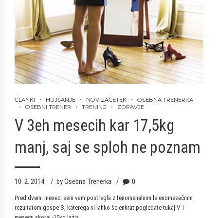
ČLANKI
HUJŠANJE
NOV ZAČETEK
OSEBNA TRENERKA
OSEBNI TRENER
TRENING
ZDRAVJE
V 3eh mesecih kar 17,5kg
manj, saj se sploh ne poznam
10. 2. 2014.
by Osebna Trenerka
0
Pred dvemi meseci sem vam postregla z fenomenalnim le enomesečnim
rezultatom gospe S, katerega si lahko še enkrat pogledate tukaj
V 1
mesecu skoraj -10kg lažja
.