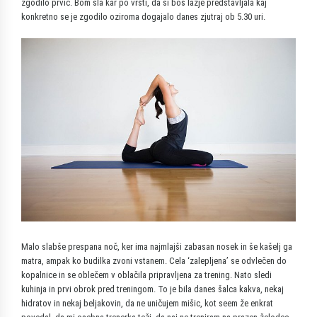
zgodilo prvič. Bom šla kar po vrsti, da si boš lažje predstavljala kaj
konkretno se je zgodilo oziroma dogajalo danes zjutraj ob 5.30 uri.
Malo slabše prespana noč, ker ima najmlajši zabasan nosek in še kašelj ga
matra, ampak ko budilka zvoni vstanem. Cela ‘zalepljena’ se odvlečen do
kopalnice in se oblečem v oblačila pripravljena za trening. Nato sledi
kuhinja in prvi obrok pred treningom. To je bila danes šalca kakva, nekaj
hidratov in nekaj beljakovin, da ne uničujem mišic, kot seem že enkrat