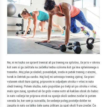
Ne, ni mi tezko se spravit trenirat ali pa trening na splošno, če je to v okviru
kot sem si ga začrtala na začetku tedna oziroma kot ga ima splaniranega s
trenerko. Moj plan je sledeč; ponedeljek, sreda in petek trening z utezmi,
torek in četrtek pa cardio. Naj bolj mi ustrezajo trening zjutraj. Se pravi
vstanem okoli 6ure zjutraj, pripravim in odpeljem otroka v vrtec in nato
sledi trening. Potem sluzba, nato popoldan po tretji uri po otroka v vrtec,
malo igre zunaj, sprehod ali če grdo vreme notri ali kakšen obisk do babic
in nato večerja ter priprava otrok na spanje okoli sedme zvečer in potem
seveda še, ker sem ju razvadila, še sedenje poleg postelje dokler ne
zaspita in nato se lahko šele sama zrihtam za spat okoli 9 ure zvečer. Če