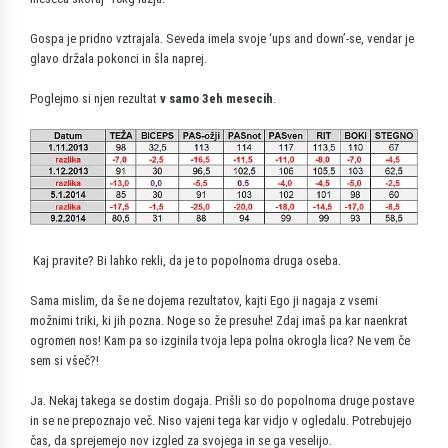
Gospa je pridno vztrajala. Seveda imela svoje ‘ups and down’-se, vendar je
glavo držala pokonci in šla naprej.
Poglejmo si njen rezultat
v samo 3eh mesecih
.
Kaj pravite? Bi lahko rekli, da je to popolnoma druga oseba.
Sama mislim, da še ne dojema rezultatov, kajti Ego ji nagaja z vsemi
možnimi triki, ki jih pozna. Noge so že presuhe! Zdaj imaš pa kar naenkrat
ogromen nos! Kam pa so izginila tvoja lepa polna okrogla lica? Ne vem če
sem si všeč?!
Ja. Nekaj takega se dostim dogaja. Prišli so do popolnoma druge postave
in se ne prepoznajo več. Niso vajeni tega kar vidjo v ogledalu. Potrebujejo
čas, da sprejemejo nov izgled za svojega in se ga veselijo.