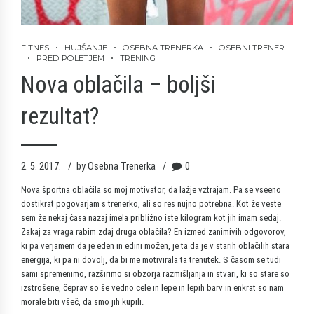
FITNES
HUJŠANJE
OSEBNA TRENERKA
OSEBNI TRENER
PRED POLETJEM
TRENING
Nova oblačila – boljši
rezultat?
2. 5. 2017.
by Osebna Trenerka
0
Nova športna oblačila so moj motivator, da lažje vztrajam. Pa se vseeno
dostikrat pogovarjam s trenerko, ali so res nujno potrebna. Kot že veste
sem že nekaj časa nazaj imela približno iste kilogram kot jih imam sedaj.
Zakaj za vraga rabim zdaj druga oblačila? En izmed zanimivih odgovorov,
ki pa verjamem da je eden in edini možen, je ta da je v starih oblačilih stara
energija, ki pa ni dovolj, da bi me motivirala ta trenutek. S časom se tudi
sami spremenimo, razširimo si obzorja razmišljanja in stvari, ki so stare so
izstrošene, čeprav so še vedno cele in lepe in lepih barv in enkrat so nam
morale biti všeč, da smo jih kupili.