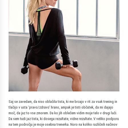
Saj se zavedam, da niso oblačila tista, ki me brcajo v rit za vsak trening in
tlačijo v usta ‘pravo/zdravo’ hrano, ampak je tisti občutek, da mi dajajo
moč, da jaz to vse zmorem. Da ko jih oblečem vidim moje telo v drugi luči.
Da sem tudi jaz tista, ki dosega rezultate, vidne rezultate. V veliko podporu
na tem področju je moje osebna trenerka. Noro na koliko različnih načinov