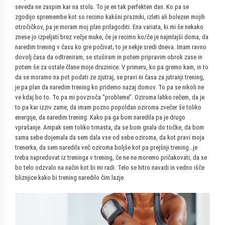
seveda ne zaspim kar na stolu. To je en tak perfekten dan. Ko pa se
zgodijo spremembe kot so recimo kakšni prazniki, izleti ali bolezen mojih
otročičkov, pa je moram moj plan prilagoditi. Ena variata, ki mi še nekako
znese jo izpeljati brez večje muke, če je recimo ko/če je najmlajši doma, da
naredim trening v času ko gre počivat; to je nekje sredi dneva. Imam ravno
dovolj časa da odtreniram, se stuširam in potem pripravim obrok zase in
potem še za ostale člane moje druzinice. V primeru, ko pa gremo kam, in to
da se moramo na pot podati ze zjutraj, se pravi ni časa za jutranji trening,
je pa plan da naredim trening ko pridemo nazaj domov. To pa se nikoli ne
ve kdaj bo to. To pa mi povzroča ‘’probleme’’. Oziroma lahko rečem, da je
to pa kar izziv zame, da imam pozno popoldan oziroma zvečer še toliko
energije, da naredim trening. Kako pa ga bom naredila pa je drugo
vprašanje. Ampak sem toliko trmasta, da se bom gnala do točke, da bom
sama sebe dojemala da sem dala vse od sebe oziroma, da kot pravi moja
trenerka, da sem naredila več oziroma boljše kot pa prejšnji trening…je
treba napredovat iz treninga v trening, če ne ne moremo pričakovati, da se
bo telo odzvalo na način kot bi mi radi. Telo se hitro navadi in vedno išče
bliznjice kako bi trening naredilo čim lazje.