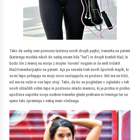
Tako da sedaj sem ponosna lastnica novih dvojih pajkic, trenerke na patent
(katerega modela nikoli do sedaj nisem bila ‘’fan’’) in dvojih kratkih hlač, ki
bodo šle z menoj na morje z mojimi ‘novimi’ nogami in še enih tričetrt
hlač/trenerke/pajkic na patent. Aja pa seveda treh novih športnih majčk, ki
se mi lepo prilegajo na mojo novo nastajajoča se postavo. Nič me ne tišči,
nič me ne veže in vse lepo stoji. Tako, da ko se pogledam v ogledalo v teh
novih oblačilih vidim lepo in postavno mlado mamico, ki je pridna in pridno
upošteva napotke svoje osebne trenerke glede prehrane in treninga ter se
njeno telo spreminja v nekaj meni všečnega.