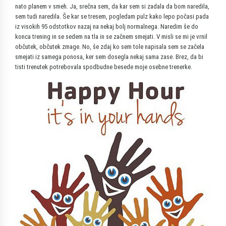
nato planem v smeh. Ja, srečna sem, da kar sem si zadala da bom naredila,
sem tudi naredila. Še kar se tresem, pogledam pulz kako lepo počasi pada
iz visokih 95 odstotkov nazaj na nekaj bolj normalnega. Naredim še do
konca trening in se sedem na tla in se začnem smejati. V misli se mi je vrnil
občutek, občutek zmage. No, še zdaj ko sem tole napisala sem se začela
smejati iz samega ponosa, ker sem dosegla nekaj sama zase. Brez, da bi
tisti trenutek potrebovala spodbudne besede moje osebne trenerke.