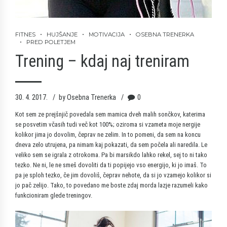
FITNES
HUJŠANJE
MOTIVACIJA
OSEBNA TRENERKA
PRED POLETJEM
Trening – kdaj naj treniram
30. 4. 2017.
by Osebna Trenerka
0
Kot sem ze prejšnjič povedala sem mamica dveh malih sončkov, katerima
se posvetim včasih tudi več kot 100%; oziroma si vzameta moje nergije
kolikor jima jo dovolim, čeprav ne zelim. In to pomeni, da sem na koncu
dneva zelo utrujena, pa nimam kaj pokazati, da sem počela ali naredila. Le
veliko sem se igrala z otrokoma. Pa bi marsikdo lahko rekel, sej to ni tako
tezko. Ne ni, le ne smeš dovoliti da ti popijejo vso energijo, ki jo imaš. To
pa je sploh tezko, če jim dovoliš, čeprav nehote, da si jo vzamejo kolikor si
jo pač zelijo. Tako, to povedano me boste zdaj morda lazje razumeli kako
funkcioniram glede treningov.