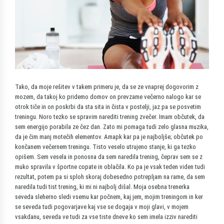
Tako, da moje rešitev v takem primeru je, da se ze vnaprej dogovorim z
mozem, da takoj ko pridemo domov on prevzame večerno nalogo kar se
otrok tiče in on poskrbi da sta sita in čista v postelji, jaz pa se posvetim
treningu. Noro tezko se spravim narediti trening zvečer. Imam občutek, da
sem energijo porabila ze čez dan. Zato mi pomaga tudi zelo glasna muzika,
da je čim manj motečih elementov. Amapk kar pa je najboljše; občutek po
končanem večernem treningu. Tisto veselo utrujeno stanje, ki ga tezko
opišem. Sem vesela in ponosna da sem naredila trening, čeprav sem se z
muko spravila v športne copate in oblačila. Ko pa je vsak teden viden tudi
rezultat, potem pa si sploh skoraj dobesedno potrepljam na rame, da sem
naredila tudi tist trening, ki mi ni najbolj dišal. Moja osebna trenerka
seveda sleherno sledi vsemu kar počnem, kaj jem, mojim treningom in ker
se seveda tudi pogovarjave kaj vse se dogaja v moji glavi, v mojem
vsakdanu, seveda ve tudi za vse tiste dneve ko sem imela izziv narediti