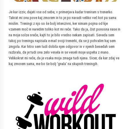
Je kar izziv, dajati vse od sebe, v primerjava kadar treniram s trenerko.
Takrat mi ona pove kaj zmorem in to je po navadi veliko več kot pa sama
mislim. Treningi z njo so še bolj intenzivni, ker nimam pojma od kje
vzamem moč in naredim toliko kot mi reče. Tako da ja, čist ponosna nase in
na moje solze sreče, kajti to je bilo vredno nekam zapisati. Seveda sem
takoj po treningu napisala e-mail svoji trenerki, da se ji pohvalim kaj sem
zmgola. Kar hitro sem tudi dobila njen odgovor in v njenih besedah sem
razbrala, da je tudi ona zelo vesela in se veseli moje uspeha z mano.
Velikokrat mi reče, da je vsaka moja zmaga tudi njena. Sicer, da ker zdaj ve
kaj zmorem sama, me bo še bolj ‘gnala’ na skupnih treningih.