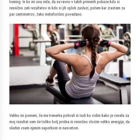
trening. In ko mi ona reče, da se ravno v takih primerih pokaze kdo si
resnično zeli rezultatov in kdo si jih sploh zasluzi, potem kar zrastem za
par centimetrov…tako metaforično povedano.
Veliko mi pomeni, če me trenerka pohvali in tudi ko vidim kako je vesela za
moj rezultat sem še toliko bolj pridna in resnično vlozim veliko energije, da
sledim vsem njenim napotkom in nasvetom.