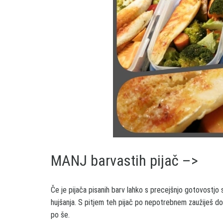
MANJ barvastih pijač –>
Če je pijača pisanih barv lahko s precejšnjo gotovostjo 
hujšanja. S pitjem teh pijač po nepotrebnem zaužiješ dodat
po še.