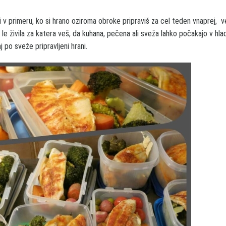
i v primeru, ko si hrano oziroma obroke pripraviš za cel teden vnaprej, v
le živila za katera veš, da kuhana, pečena ali sveža lahko počakajo v hlad
 po sveže pripravljeni hrani.