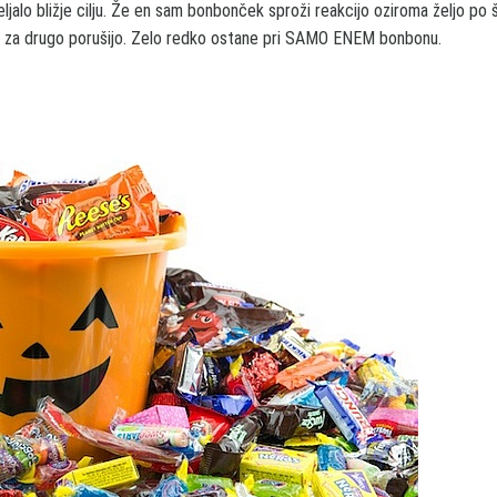
ipeljalo bližje cilju. Že en sam bonbonček sproži reakcijo oziroma željo po 
ena za drugo porušijo. Zelo redko ostane pri SAMO ENEM bonbonu.