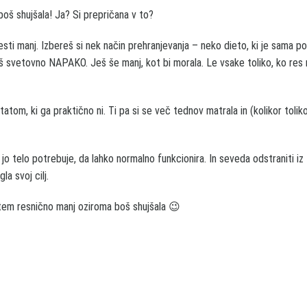
boš shujšala! Ja? Si prepričana v to?
sti manj. Izbereš si nek način prehranjevanja – neko dieto, ki je sama po
š svetovno NAPAKO. Ješ še manj, kot bi morala. Le vsake toliko, ko res
atom, ki ga praktično ni. Ti pa si se več tednov matrala in (kolikor tolik
i jo telo potrebuje, da lahko normalno funkcionira. In seveda odstraniti iz
a svoj cilj.
tem resnično manj oziroma boš shujšala 😉