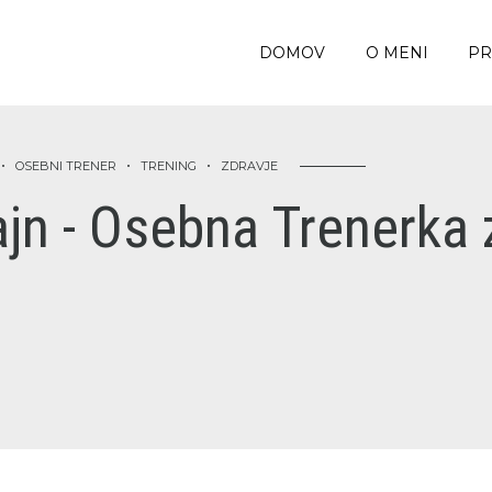
DOMOV
O MENI
PR
OSEBNI TRENER
TRENING
ZDRAVJE
ajn - Osebna Trenerka 